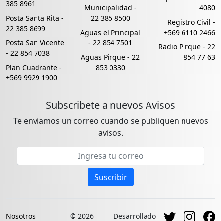
385 8961
Municipalidad -
4080
Posta Santa Rita -
22 385 8500
Registro Civil -
22 385 8699
Aguas el Principal
+569 6110 2466
Posta San Vicente
-
22 854 7501
Radio Pirque -
22
-
22 854 7038
Aguas Pirque -
22
854 77 63
Plan Cuadrante -
853 0330
+569 9929 1900
Subscribete a nuevos Avisos
Te enviamos un correo cuando se publiquen nuevos
avisos.
Email address
Suscribir
Nosotros
© 2026
Desarrollado