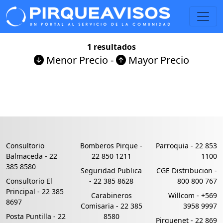
1 resultados
Menor Precio
-
Mayor Precio
Consultorio
Bomberos Pirque -
Parroquia -
22 853
Balmaceda -
22
22 850 1211
1100
385 8580
Seguridad Publica
CGE Distribucion -
Consultorio El
-
22 385 8628
800 800 767
Principal -
22 385
Carabineros
Willcom -
+569
8697
Comisaria -
22 385
3958 9997
Posta Puntilla -
22
8580
Pirquenet -
22 869